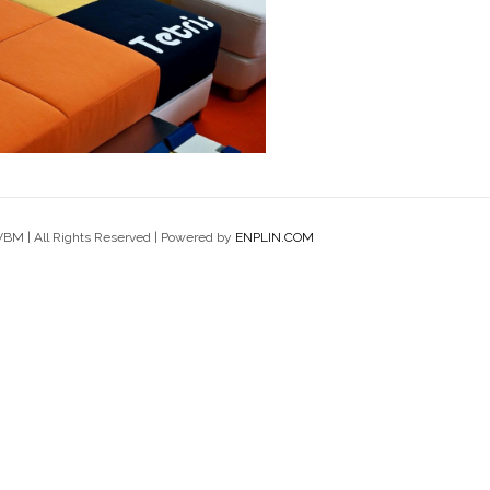
Casa México
Salone del Mobile
Eventi
Eventi
VBM | All Rights Reserved | Powered by
ENPLIN.COM
Decò Competition
Eventi