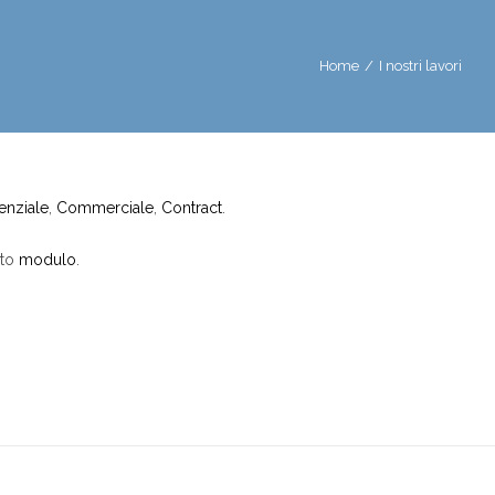
Home
/
I nostri lavori
enziale
,
Commerciale
,
Contract
.
ito
modulo
.