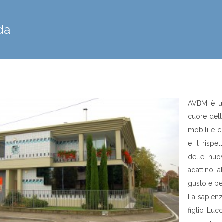
da
AVBM è un
cuore dell
mobili e c
e il rispe
delle nuo
adattino a
gusto e pe
La sapienz
figlio Luc