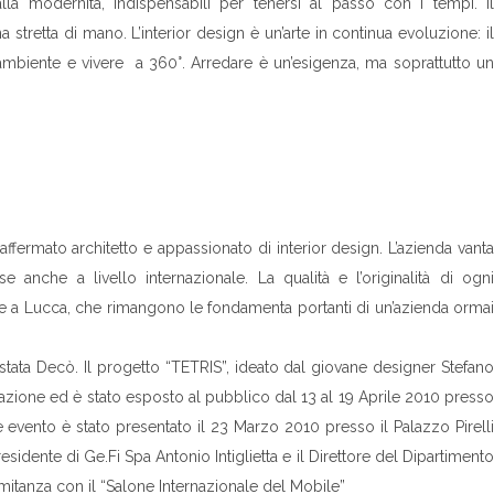
alla modernità, indispensabili per tenersi al passo con i tempi. Il
stretta di mano. L’interior design è un’arte in continua evoluzione: il
i ambiente e vivere a 360°. Arredare è un’esigenza, ma soprattutto un
affermato architetto e appassionato di interior design. L’azienda vanta
anche a livello internazionale. La qualità e l’originalità di ogni
o e a Lucca, che rimangono le fondamenta portanti di un’azienda ormai
 stata Decò. Il progetto “TETRIS”, ideato dal giovane designer Stefano
vazione ed è stato esposto al pubblico dal 13 al 19 Aprile 2010 presso
 evento è stato presentato il 23 Marzo 2010 presso il Palazzo Pirelli
esidente di Ge.Fi Spa Antonio Intiglietta e il Direttore del Dipartimento
omitanza con il “Salone Internazionale del Mobile”