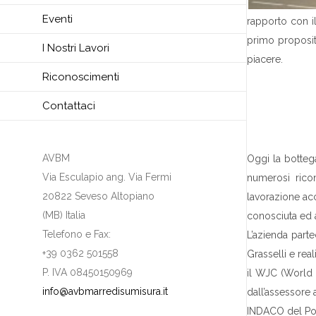
Eventi
rapporto con il
primo proposit
I Nostri Lavori
piacere.
Riconoscimenti
Contattaci
AVBM
Oggi la bottega
Via Esculapio ang. Via Fermi
numerosi ricon
20822 Seveso Altopiano
lavorazione acc
(MB) Italia
conosciuta ed a
Telefono e Fax:
L’azienda parte
+39 0362 501558
Grasselli e rea
P. IVA 08450150969
il WJC (World 
info@avbmarredisumisura.it
dall’assessore 
INDACO del Poli