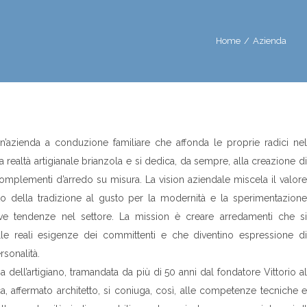
Home
/
Azienda
’azienda a conduzione familiare che affonda le proprie radici nel
a realtà artigianale brianzola e si dedica, da sempre, alla creazione di
omplementi d’arredo su misura. La vision aziendale miscela il valore
tto della tradizione al gusto per la modernità e la sperimentazione
ve tendenze nel settore. La mission è creare arredamenti che si
lle reali esigenze dei committenti e che diventino espressione di
rsonalità.
a dell’artigiano, tramandata da più di 50 anni dal fondatore Vittorio al
ca, affermato architetto, si coniuga, così, alle competenze tecniche e