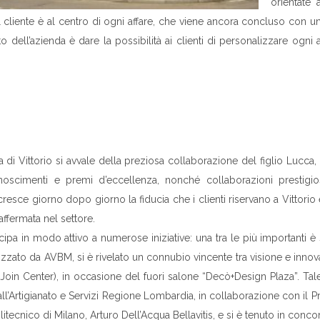
orientate 
 cliente è al centro di ogni affare, che viene ancora concluso con una 
o dell’azienda è dare la possibilità ai clienti di personalizzare ogn
 di Vittorio si avvale della preziosa collaborazione del figlio Lucca, 
oscimenti e premi d’eccellenza, nonché collaborazioni prestigiose 
resce giorno dopo giorno la fiducia che i clienti riservano a Vittori
ffermata nel settore.
cipa in modo attivo a numerose iniziative: una tra le più importanti è
lizzato da AVBM, si è rivelato un connubio vincente tra visione e inno
Join Center), in occasione del fuori salone “Decò+Design Plaza”. Tale
all’Artigianato e Servizi Regione Lombardia, in collaborazione con il Pr
tecnico di Milano, Arturo Dell’Acqua Bellavitis, e si è tenuto in conc